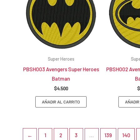
Super Heroes
Supe
PBSH003 Avengers Super Heroes
PBSH002 Aven
Batman
B
$
4.500
$
AÑADIR AL CARRITO
AÑADIR
←
1
2
3
…
139
140