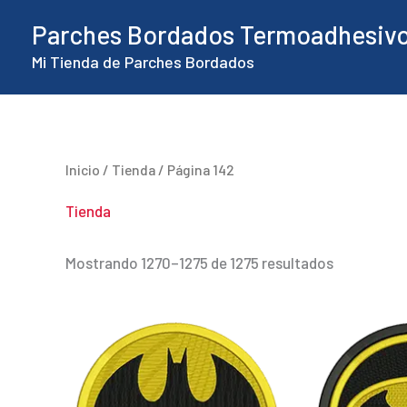
Ir
Parches Bordados Termoadhesiv
al
Mi Tienda de Parches Bordados
contenido
Inicio
/
Tienda
/ Página 142
Tienda
Ordenado
Mostrando 1270–1275 de 1275 resultados
por
los
últimos