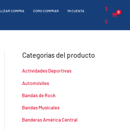
$
ALIZAR COMPRA
CÓMO COMPRAR
MI CUENTA
0
Categorías del producto
Actividades Deportivas
Automóviles
Bandas de Rock
Bandas Musicales
Banderas América Central