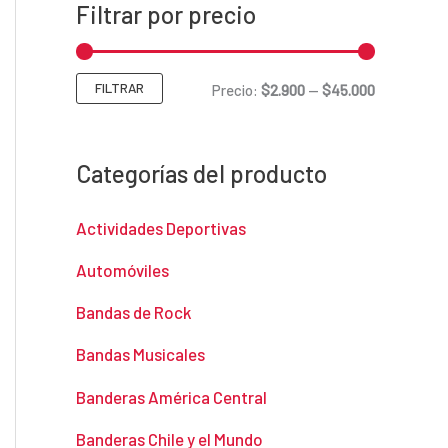
Filtrar por precio
FILTRAR
P
P
Precio:
$2.900
—
$45.000
r
r
e
e
Categorías del producto
c
c
Actividades Deportivas
i
i
o
o
Automóviles
m
m
Bandas de Rock
í
á
Bandas Musicales
n
x
Banderas América Central
i
i
Banderas Chile y el Mundo
m
m