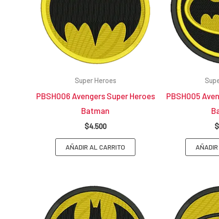
Super Heroes
Supe
PBSH006 Avengers Super Heroes
PBSH005 Aven
Batman
B
$
4.500
$
AÑADIR AL CARRITO
AÑADIR