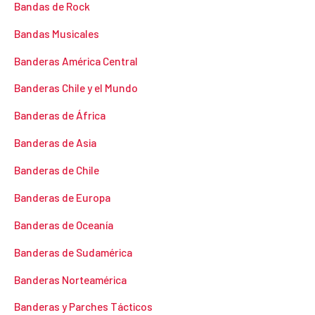
Bandas de Rock
í
á
Bandas Musicales
n
x
Banderas América Central
i
i
Banderas Chile y el Mundo
m
m
o
o
Banderas de África
Banderas de Asia
Banderas de Chile
Banderas de Europa
Banderas de Oceanía
Banderas de Sudamérica
Banderas Norteamérica
Banderas y Parches Tácticos