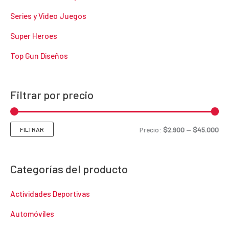
Series y Video Juegos
Super Heroes
Top Gun Diseños
Filtrar por precio
P
P
Precio:
$2.900
—
$45.000
FILTRAR
r
r
e
e
Categorías del producto
c
c
Actividades Deportivas
i
i
o
o
Automóviles
m
m