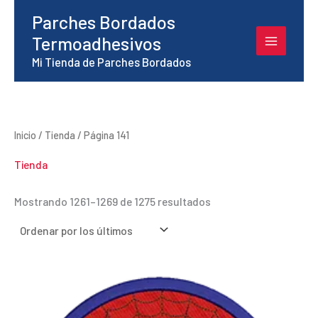
Ir
Parches Bordados
al
Termoadhesivos
contenido
Mi Tienda de Parches Bordados
Inicio
/
Tienda
/ Página 141
Tienda
Ordenado
Mostrando 1261–1269 de 1275 resultados
por
los
últimos