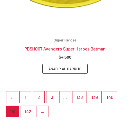
Super Heroes
PBSH007 Avengers Super Heroes Batman
$
4.500
AÑADIR AL CARRITO
←
1
2
3
…
138
139
140
141
142
→