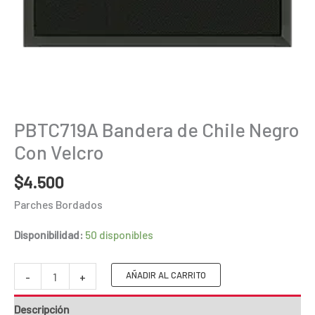
PBTC719A Bandera de Chile Negro
Con Velcro
$
4.500
Parches Bordados
Disponibilidad:
50 disponibles
PBTC719A
AÑADIR AL CARRITO
-
+
Bandera
Descripción
de