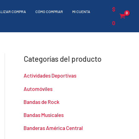
$
ALIZAR COMPRA
CÓMO COMPRAR
MI CUENTA
0
Categorías del producto
Actividades Deportivas
Automóviles
Bandas de Rock
Bandas Musicales
Banderas América Central