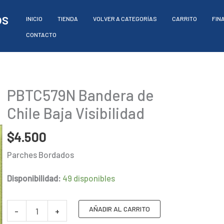
os
INICIO
TIENDA
VOLVER A CATEGORÍAS
CARRITO
FIN
CONTACTO
PBTC579N Bandera de
Chile Baja Visibilidad
$
4.500
Parches Bordados
Disponibilidad:
49 disponibles
PBTC579N
AÑADIR AL CARRITO
-
+
Bandera