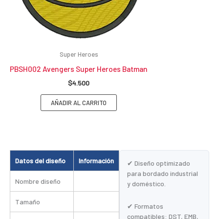
Super Heroes
PBSH002 Avengers Super Heroes Batman
$
4.500
AÑADIR AL CARRITO
Datos del diseño
Información
✔ Diseño optimizado
para bordado industrial
Nombre diseño
y doméstico.
Tamaño
✔ Formatos
compatibles: DST, EMB,