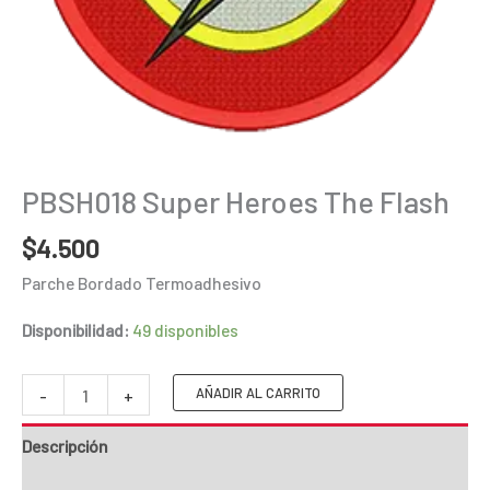
PBSH018 Super Heroes The Flash
$
4.500
Parche Bordado Termoadhesivo
Disponibilidad:
49 disponibles
PBSH018
AÑADIR AL CARRITO
-
+
Super
Descripción
Heroes
The