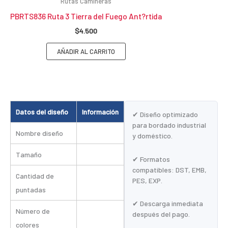
Rutas Camineras
PBRTS836 Ruta 3 Tierra del Fuego Ant?rtida
$
4.500
AÑADIR AL CARRITO
Datos del diseño
Información
✔ Diseño optimizado
para bordado industrial
Nombre diseño
y doméstico.
Tamaño
✔ Formatos
compatibles: DST, EMB,
Cantidad de
PES, EXP.
puntadas
✔ Descarga inmediata
Número de
después del pago.
colores