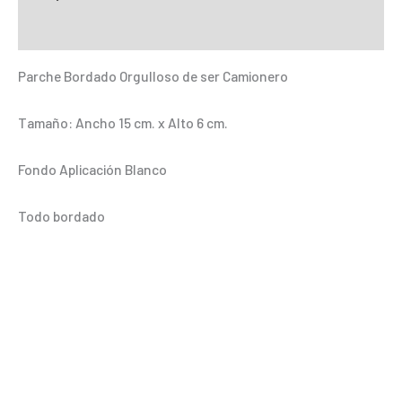
ser
Información adicional
Camionero
cantidad
Parche Bordado Orgulloso de ser Camionero
Tamaño: Ancho 15 cm. x Alto 6 cm.
Fondo Aplicación Blanco
Todo bordado
.