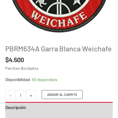
PBRM634A Garra Blanca Weichafe
$
4.500
Parches Bordados
Disponibilidad:
50 disponibles
PBRM634A
AÑADIR AL CARRITO
-
+
Garra
Descripción
Blanca
Weichafe