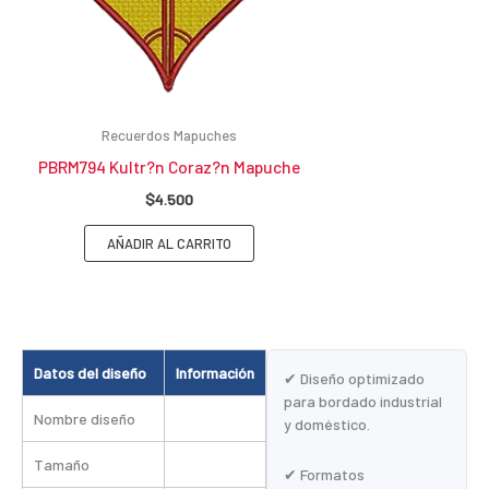
Recuerdos Mapuches
PBRM794 Kultr?n Coraz?n Mapuche
$
4.500
AÑADIR AL CARRITO
Datos del diseño
Información
✔ Diseño optimizado
para bordado industrial
Nombre diseño
y doméstico.
Tamaño
✔ Formatos