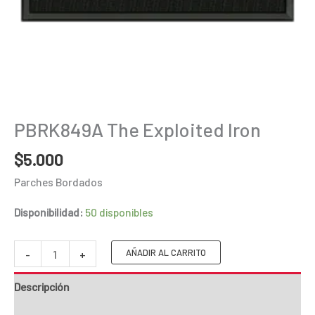
PBRK849A The Exploited Iron
$
5.000
Parches Bordados
Disponibilidad:
50 disponibles
PBRK849A
AÑADIR AL CARRITO
-
+
The
Descripción
Exploited
Iron