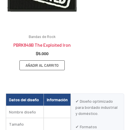
Bandas de Rock
PBRK849B The Exploited Iron
$
5.000
AÑADIR AL CARRITO
Datos del diseño
Información
✔ Diseño optimizado
para bordado industrial
Nombre diseño
y doméstico.
Tamaño
✔ Formatos