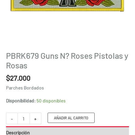
PBRK679 Guns N? Roses Pistolas y
Rosas
$
27.000
Parches Bordados
Disponibilidad:
50 disponibles
PBRK679
AÑADIR AL CARRITO
-
+
Guns
Descripción
N?