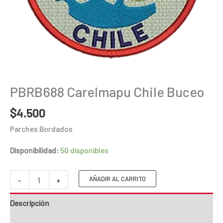
PBRB688 Carelmapu Chile Buceo
$
4.500
Parches Bordados
Disponibilidad:
50 disponibles
PBRB688
AÑADIR AL CARRITO
-
+
Carelmapu
Descripción
Chile
Buceo