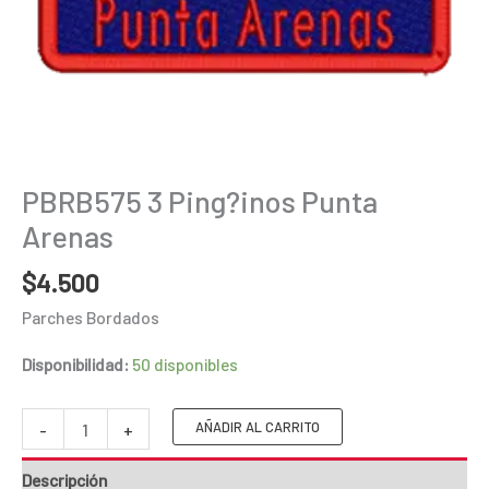
PBRB575 3 Ping?inos Punta
Arenas
$
4.500
Parches Bordados
Disponibilidad:
50 disponibles
PBRB575
AÑADIR AL CARRITO
-
+
3
Descripción
Ping?