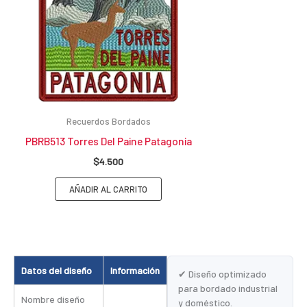
Recuerdos Bordados
PBRB513 Torres Del Paine Patagonia
$
4.500
AÑADIR AL CARRITO
Datos del diseño
Información
✔ Diseño optimizado
para bordado industrial
Nombre diseño
y doméstico.