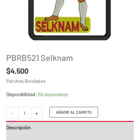
PBRB521 Selknam
$
4.500
Parches Bordados
Disponibilidad:
50 disponibles
PBRB521
AÑADIR AL CARRITO
-
+
Selknam
Descripción
cantidad