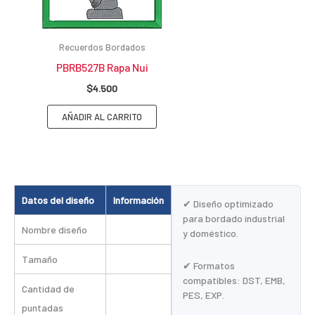
Recuerdos Bordados
PBRB527B Rapa Nui
$
4.500
AÑADIR AL CARRITO
Datos del diseño
Información
✔ Diseño optimizado
para bordado industrial
Nombre diseño
y doméstico.
Tamaño
✔ Formatos
compatibles: DST, EMB,
Cantidad de
PES, EXP.
puntadas