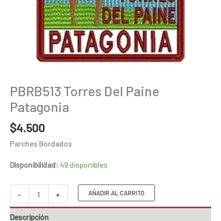
PBRB513 Torres Del Paine
Patagonia
$
4.500
Parches Bordados
Disponibilidad:
49 disponibles
PBRB513
AÑADIR AL CARRITO
-
+
Torres
Descripción
Del