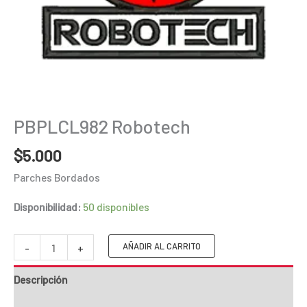
PBPLCL982 Robotech
$
5.000
Parches Bordados
Disponibilidad:
50 disponibles
PBPLCL982
AÑADIR AL CARRITO
-
+
Robotech
Descripción
cantidad