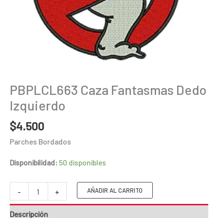
PBPLCL663 Caza Fantasmas Dedo
Izquierdo
$
4.500
Parches Bordados
Disponibilidad:
50 disponibles
PBPLCL663
AÑADIR AL CARRITO
-
+
Caza
Descripción
Fantasmas