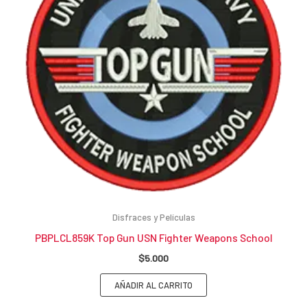
Disfraces y Películas
PBPLCL859K Top Gun USN Fighter Weapons School
$
5.000
AÑADIR AL CARRITO