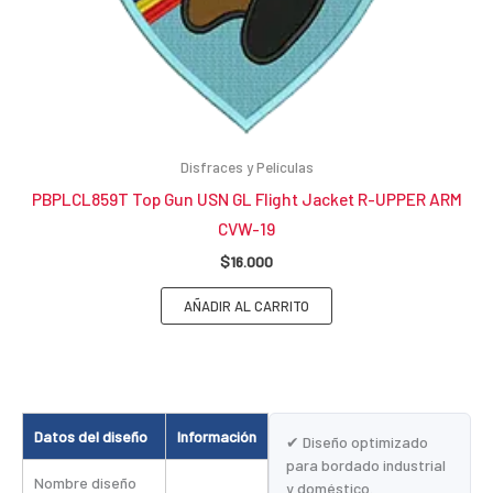
Disfraces y Películas
PBPLCL859T Top Gun USN GL Flight Jacket R-UPPER ARM
CVW-19
$
16.000
AÑADIR AL CARRITO
Datos del diseño
Información
✔ Diseño optimizado
para bordado industrial
Nombre diseño
y doméstico.