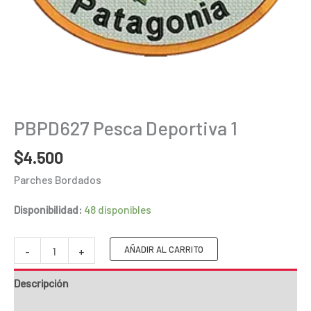
PBPD627 Pesca Deportiva 1
$
4.500
Parches Bordados
Disponibilidad:
48 disponibles
PBPD627
AÑADIR AL CARRITO
-
+
Pesca
Descripción
Deportiva
1