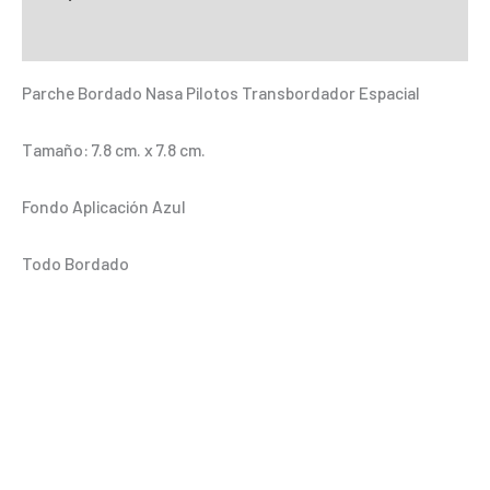
Transbordador
Información adicional
Espacial
cantidad
Parche Bordado Nasa Pilotos Transbordador Espacial
Tamaño: 7.8 cm. x 7.8 cm.
Fondo Aplicación Azul
Todo Bordado
.