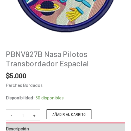
PBNV927B Nasa Pilotos
Transbordador Espacial
$
5.000
Parches Bordados
Disponibilidad:
50 disponibles
PBNV927B
AÑADIR AL CARRITO
-
+
Nasa
Descripción
Pilotos