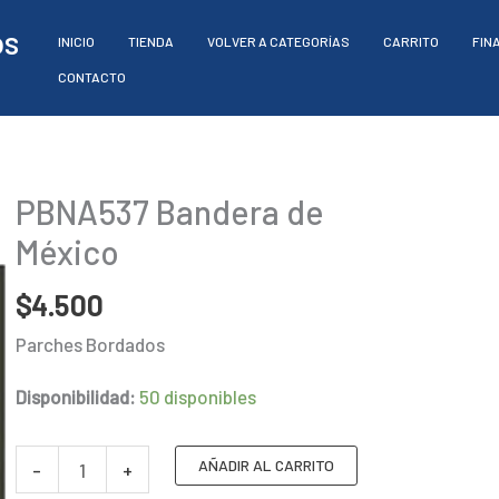
os
INICIO
TIENDA
VOLVER A CATEGORÍAS
CARRITO
FIN
CONTACTO
PBNA537 Bandera de
México
$
4.500
Parches Bordados
Disponibilidad:
50 disponibles
PBNA537
AÑADIR AL CARRITO
-
+
Bandera