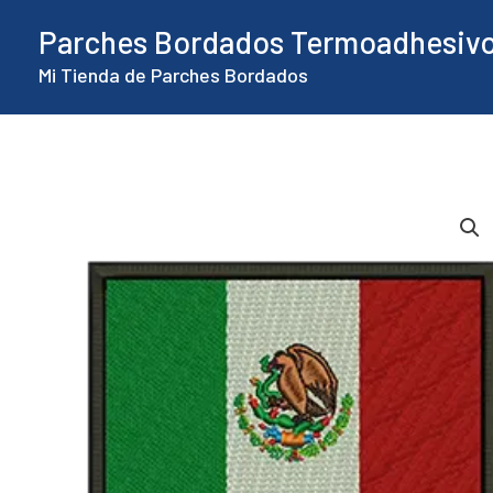
Ir
Parches Bordados Termoadhesiv
al
Mi Tienda de Parches Bordados
contenido