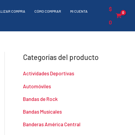
$
ALIZAR COMPRA
CÓMO COMPRAR
MI CUENTA
0
Categorías del producto
Actividades Deportivas
Automóviles
Bandas de Rock
Bandas Musicales
Banderas América Central