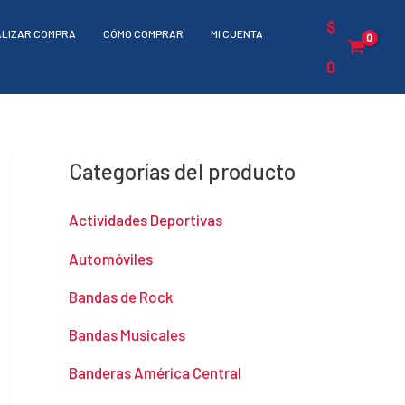
$
ALIZAR COMPRA
CÓMO COMPRAR
MI CUENTA
0
Categorías del producto
Actividades Deportivas
Automóviles
Bandas de Rock
Bandas Musicales
Banderas América Central