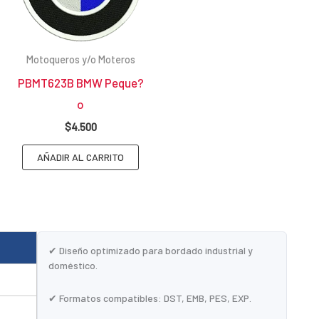
Motoqueros y/o Moteros
PBMT623B BMW Peque?
o
$
4.500
AÑADIR AL CARRITO
✔ Diseño optimizado para bordado industrial y
doméstico.
✔ Formatos compatibles: DST, EMB, PES, EXP.