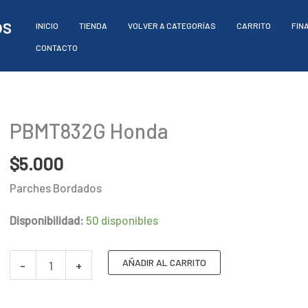
os
INICIO
TIENDA
VOLVER A CATEGORÍAS
CARRITO
FIN
CONTACTO
PBMT832G Honda
$
5.000
Parches Bordados
Disponibilidad:
50 disponibles
PBMT832G
AÑADIR AL CARRITO
-
+
Honda
cantidad