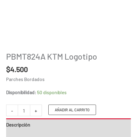
PBMT824A KTM Logotipo
$
4.500
Parches Bordados
Disponibilidad:
50 disponibles
PBMT824A
AÑADIR AL CARRITO
-
+
KTM
Descripción
Logotipo
cantidad