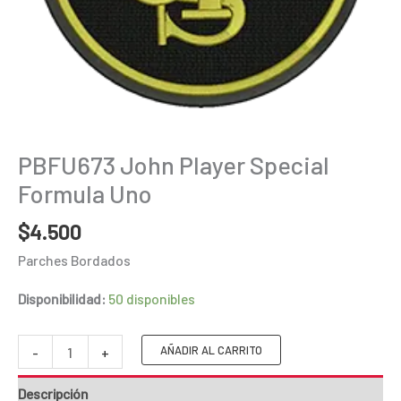
PBFU673 John Player Special
Formula Uno
$
4.500
Parches Bordados
Disponibilidad:
50 disponibles
PBFU673
AÑADIR AL CARRITO
-
+
John
Descripción
Player