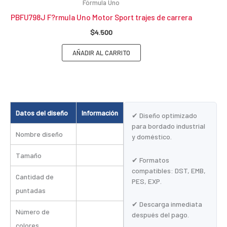
Fórmula Uno
PBFU798J F?rmula Uno Motor Sport trajes de carrera
$
4.500
AÑADIR AL CARRITO
Datos del diseño
Información
✔ Diseño optimizado
para bordado industrial
Nombre diseño
y doméstico.
Tamaño
✔ Formatos
compatibles: DST, EMB,
Cantidad de
PES, EXP.
puntadas
✔ Descarga inmediata
Número de
después del pago.
colores