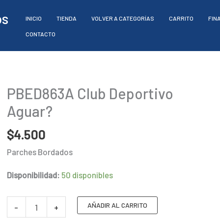
os
INICIO
TIENDA
VOLVER A CATEGORÍAS
CARRITO
FIN
CONTACTO
PBED863A Club Deportivo
Aguar?
$
4.500
Parches Bordados
Disponibilidad:
50 disponibles
PBED863A
AÑADIR AL CARRITO
-
+
Club