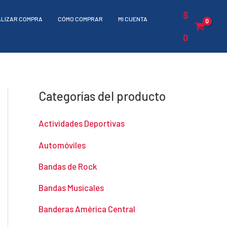
$
ALIZAR COMPRA
CÓMO COMPRAR
MI CUENTA
0
Categorías del producto
Actividades Deportivas
Automóviles
Bandas de Rock
Bandas Musicales
Banderas América Central