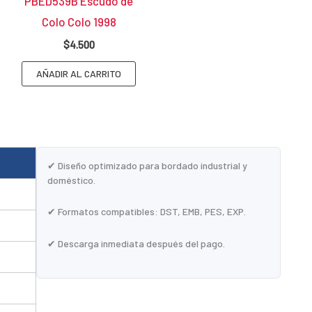
PBED539B Escudo de
Colo Colo 1998
$
4.500
AÑADIR AL CARRITO
✔ Diseño optimizado para bordado industrial y
doméstico.
✔ Formatos compatibles: DST, EMB, PES, EXP.
✔ Descarga inmediata después del pago.