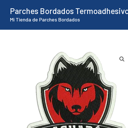
Ir
Parches Bordados Termoadhesiv
al
Mi Tienda de Parches Bordados
contenido