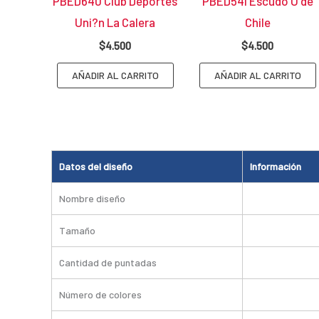
PBED640 Club Deportes
PBED541 Escudo U de
Uni?n La Calera
Chile
$
4.500
$
4.500
AÑADIR AL CARRITO
AÑADIR AL CARRITO
Datos del diseño
Información
Nombre diseño
Tamaño
Cantidad de puntadas
Número de colores