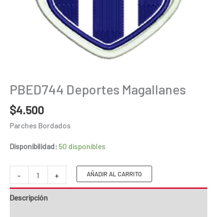
PBED744 Deportes Magallanes
$
4.500
Parches Bordados
Disponibilidad:
50 disponibles
PBED744
AÑADIR AL CARRITO
-
+
Deportes
Descripción
Magallanes
cantidad