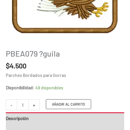
PBEA079 ?guila
$
4.500
Parches Bordados para Gorras
Disponibilidad:
49 disponibles
PBEA079
AÑADIR AL CARRITO
-
+
?
Descripción
guila
cantidad