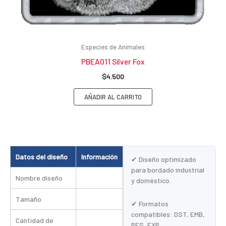
Especies de Animales
PBEA011 Silver Fox
$
4.500
AÑADIR AL CARRITO
Datos del diseño
Información
✔ Diseño optimizado
para bordado industrial
Nombre diseño
y doméstico.
Tamaño
✔ Formatos
compatibles: DST, EMB,
Cantidad de
PES, EXP.