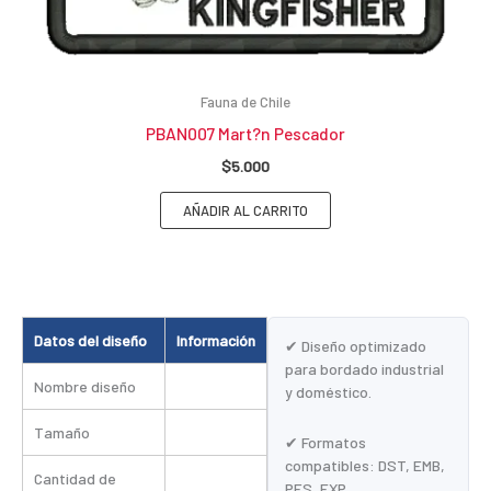
Fauna de Chile
PBAN007 Mart?n Pescador
$
5.000
AÑADIR AL CARRITO
Datos del diseño
Información
✔ Diseño optimizado
para bordado industrial
Nombre diseño
y doméstico.
Tamaño
✔ Formatos
compatibles: DST, EMB,
Cantidad de
PES, EXP.