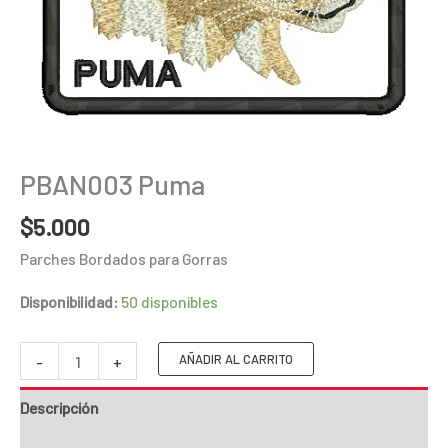
PBAN003 Puma
$
5.000
Parches Bordados para Gorras
Disponibilidad:
50 disponibles
PBAN003
AÑADIR AL CARRITO
-
+
Puma
Descripción
cantidad