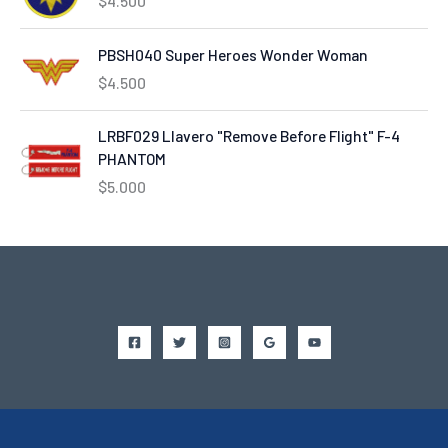
$
4.500
PBSH040 Super Heroes Wonder Woman
$
4.500
LRBF029 Llavero "Remove Before Flight" F-4
PHANTOM
$
5.000