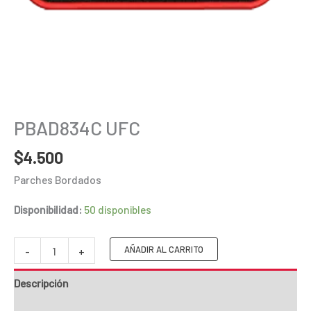
PBAD834C UFC
$
4.500
Parches Bordados
Disponibilidad:
50 disponibles
PBAD834C
AÑADIR AL CARRITO
-
+
UFC
Descripción
cantidad