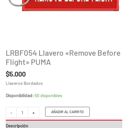
LRBF054 Llavero «Remove Before
Flight» PUMA
$
5.000
Llaveros Bordados
Disponibilidad:
50 disponibles
LRBF054
AÑADIR AL CARRITO
-
+
Llavero
Descripción
"Remove