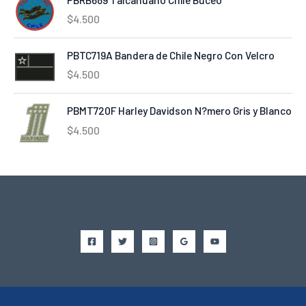
$
4.500
PBTC719A Bandera de Chile Negro Con Velcro
$
4.500
PBMT720F Harley Davidson N?mero Gris y Blanco
$
4.500