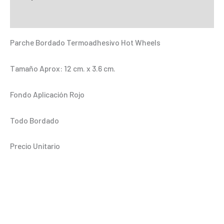
Bordado
Información adicional
Termoadhesivo
-
Parche Bordado Termoadhesivo Hot Wheels
AU003
cantidad
Tamaño Aprox: 12 cm. x 3.6 cm.
Fondo Aplicación Rojo
Todo Bordado
Precio Unitario