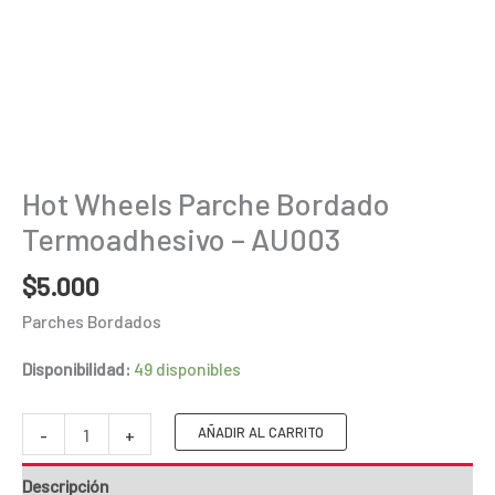
Hot Wheels Parche Bordado
Termoadhesivo – AU003
$
5.000
Parches Bordados
Disponibilidad:
49 disponibles
Hot
AÑADIR AL CARRITO
-
+
Wheels
Descripción
Parche