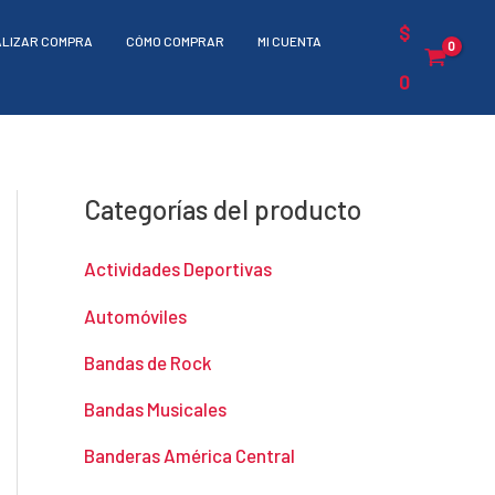
$
ALIZAR COMPRA
CÓMO COMPRAR
MI CUENTA
0
Categorías del producto
Actividades Deportivas
Automóviles
Bandas de Rock
Bandas Musicales
Banderas América Central