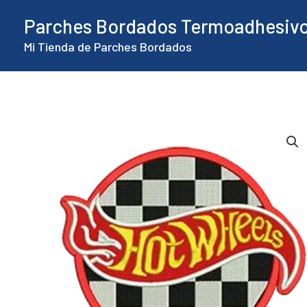
Ir
Parches Bordados Termoadhesiv
al
Mi Tienda de Parches Bordados
contenido