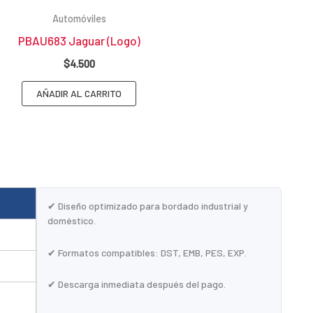
Automóviles
PBAU683 Jaguar (Logo)
$
4.500
AÑADIR AL CARRITO
✔ Diseño optimizado para bordado industrial y
doméstico.
✔ Formatos compatibles: DST, EMB, PES, EXP.
✔ Descarga inmediata después del pago.