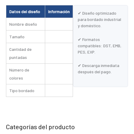
Datos del diseño
Información
✔ Diseño optimizado
para bordado industrial
Nombre diseño
y doméstico.
Tamaño
✔ Formatos
compatibles: DST, EMB,
Cantidad de
PES, EXP.
puntadas
✔ Descarga inmediata
Número de
después del pago.
colores
Tipo bordado
Categorías del producto