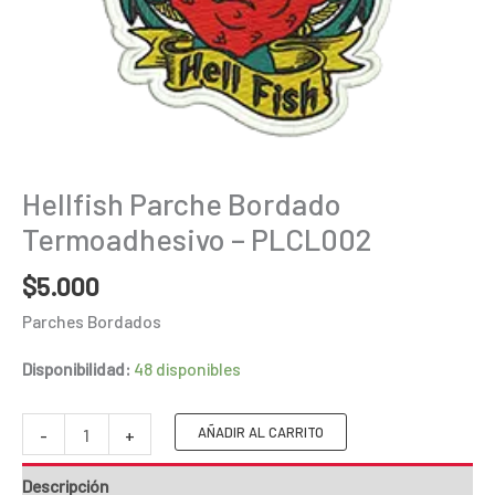
Hellfish Parche Bordado
Termoadhesivo – PLCL002
$
5.000
Parches Bordados
Disponibilidad:
48 disponibles
Hellfish
AÑADIR AL CARRITO
-
+
Parche
Descripción
Bordado