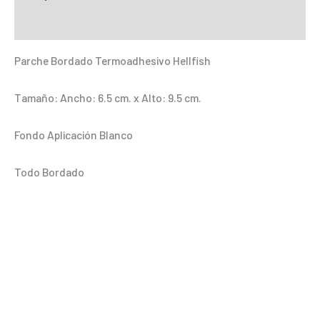
Termoadhesivo
Información adicional
-
PLCL002
Parche Bordado Termoadhesivo Hellfish
cantidad
Tamaño: Ancho: 6.5 cm. x Alto: 9.5 cm.
Fondo Aplicación Blanco
Todo Bordado
.