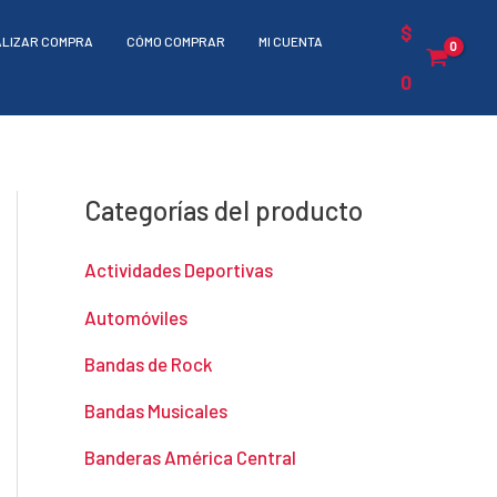
$
ALIZAR COMPRA
CÓMO COMPRAR
MI CUENTA
0
Categorías del producto
Actividades Deportivas
Automóviles
Bandas de Rock
Bandas Musicales
Banderas América Central