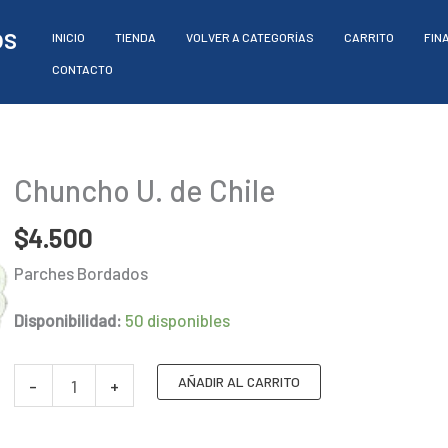
os
INICIO
TIENDA
VOLVER A CATEGORÍAS
CARRITO
FIN
CONTACTO
Chuncho U. de Chile
$
4.500
Parches Bordados
Disponibilidad:
50 disponibles
Chuncho
AÑADIR AL CARRITO
-
+
U.
de