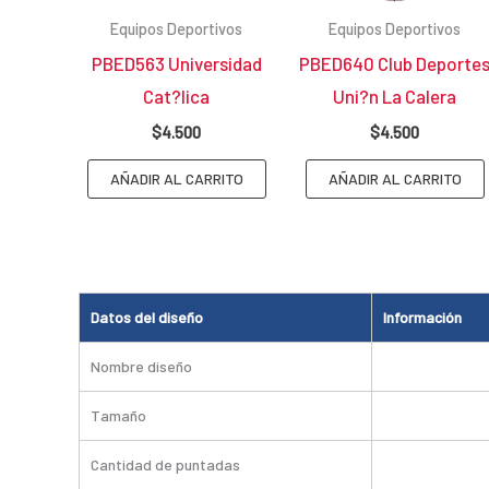
Equipos Deportivos
Equipos Deportivos
PBED563 Universidad
PBED640 Club Deporte
Cat?lica
Uni?n La Calera
$
4.500
$
4.500
AÑADIR AL CARRITO
AÑADIR AL CARRITO
Datos del diseño
Información
Nombre diseño
Tamaño
Cantidad de puntadas