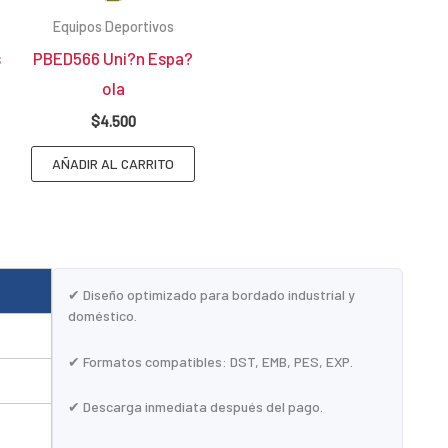
Equipos Deportivos
s
PBED566 Uni?n Espa?
ola
$
4.500
AÑADIR AL CARRITO
✔ Diseño optimizado para bordado industrial y
doméstico.
✔ Formatos compatibles: DST, EMB, PES, EXP.
✔ Descarga inmediata después del pago.