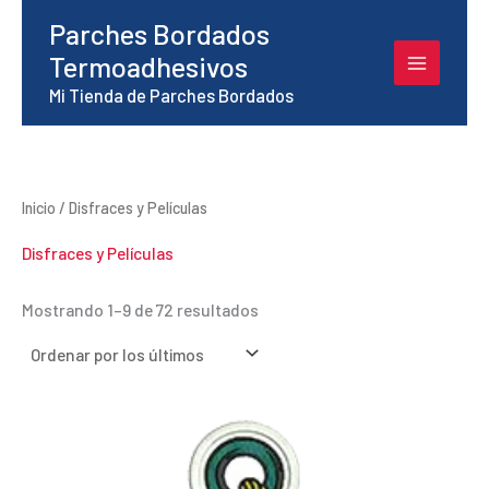
Ir
Parches Bordados
al
Termoadhesivos
contenido
Mi Tienda de Parches Bordados
Inicio
/ Disfraces y Películas
Disfraces y Películas
Ordenado
Mostrando 1–9 de 72 resultados
por
los
últimos