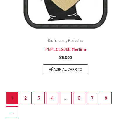
Disfraces y Películas
PBPLCL986E Merlina
$
5.000
AÑADIR AL CARRITO
1
2
3
4
…
6
7
8
→