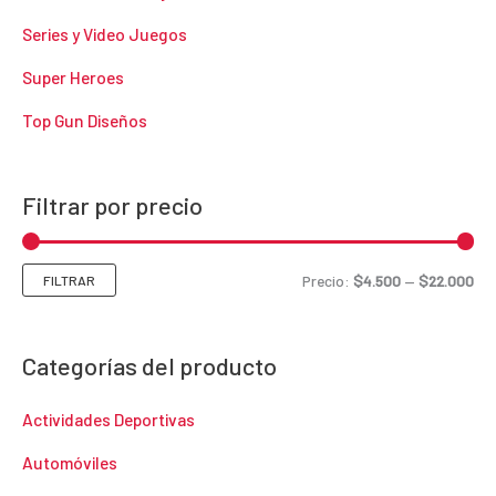
Series y Video Juegos
Super Heroes
Top Gun Diseños
Filtrar por precio
P
P
Precio:
$4.500
—
$22.000
FILTRAR
r
r
e
e
Categorías del producto
c
c
Actividades Deportivas
i
i
o
o
Automóviles
m
m