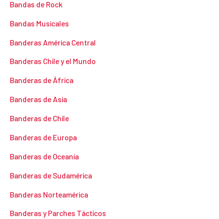
Bandas de Rock
í
á
Bandas Musicales
n
x
Banderas América Central
i
i
Banderas Chile y el Mundo
m
m
o
o
Banderas de África
Banderas de Asia
Banderas de Chile
Banderas de Europa
Banderas de Oceanía
Banderas de Sudamérica
Banderas Norteamérica
Banderas y Parches Tácticos